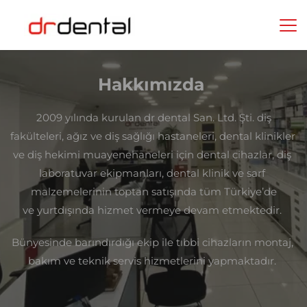
Hakkımızda 
2009 yılında kurulan dr dental San. Ltd. Şti. diş
fakülteleri, ağız ve diş sağlığı hastaneleri, dental klinikler 
ve diş hekimi muayenehaneleri için dental cihazlar, diş 
laboratuvar ekipmanları, dental klinik ve sarf 
malzemelerinin toptan satışında tüm Türkiye’de
ve yurtdışında hizmet vermeye devam etmektedir. 
Bünyesinde barındırdığı ekip ile tıbbi cihazların montaj, 
bakım ve teknik servis hizmetlerini yapmaktadır. 